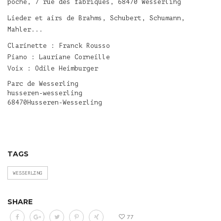
poche, 7 rue des fabriques, 68470 Wesserling
Lieder et airs de Brahms, Schubert, Schumann,
Mahler...
Clarinette : Franck Rousso
Piano : Lauriane Corneille
Voix : Odile Heimburger
Parc de Wesserling
husseren-wesserling
68470Husseren-Wesserling
TAGS
WESSERLING
SHARE
77