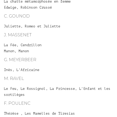
La chatte métamorphosée en femme
Edwige, Robinson Crusoé
C. GOUNOD
Juliette, Romeo et Juliette
J. MASSENET
La Fée, Cendrillon
Manon, Manon
G. MEYERBEER
Inès, L'Africaine
M. RAVEL
Le Feu, Le Rossignol, La Princesse, L'Enfant et les
sortilèges
F. POULENC
Thérèse , Les Mamelles de Tiresias