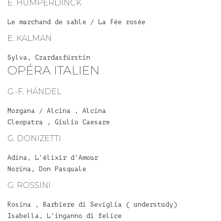
E. HUMPERDINCK
Le marchand de sable / La Fée rosée
E. KALMAN
Sylva, Czardasfürstin
OPÉRA ITALIEN
G.-F. HÄNDEL
Morgana / Alcina , Alcina
Cleopatra , Giulio Caesare
G. DONIZETTI
Adina, L'élixir d'Amour
Norina, Don Pasquale
G. ROSSINI
Rosina , Barbiere di Seviglia ( understudy)
Isabella, L'inganno di felice