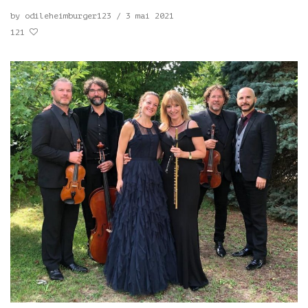
by
odileheimburger123
/
3 mai 2021
121