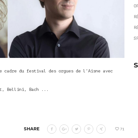
O
R
R
S
S
e cadre du festival des orgues de l’Aisne avec
t, Bellini, Bach ...
SHARE
71