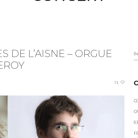
S DE L’AISNE – ORGUE
S
LEROY
71
C
C
D
F