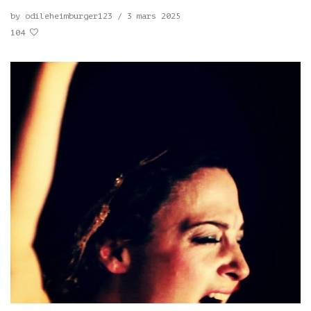
by
odileheimburger123
/
3 mars 2025
104