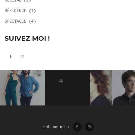
RÉCITAL
(2)
RÉSIDENCE
(1)
SPECTACLE
(4)
SUIVEZ MOI !
Follow me :